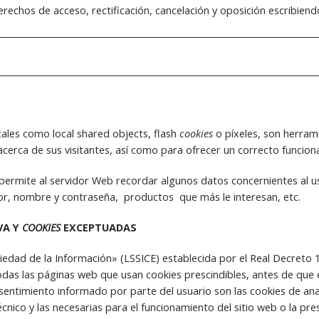
rechos de acceso, rectificación, cancelación y oposición escribiend
 tales como local shared objects, flash
cookies
o píxeles, son herra
erca de sus visitantes, así como para ofrecer un correcto funciona
 permite al servidor Web recordar algunos datos concernientes al u
idor, nombre y contraseña, productos que más le interesan, etc.
VA Y
COOKIES
EXCEPTUADAS
iedad de la Información» (LSSICE) establecida por el Real Decreto 
das las páginas web que usan cookies prescindibles, antes de que e
sentimiento informado por parte del usuario son las cookies de analít
nico y las necesarias para el funcionamiento del sitio web o la pr