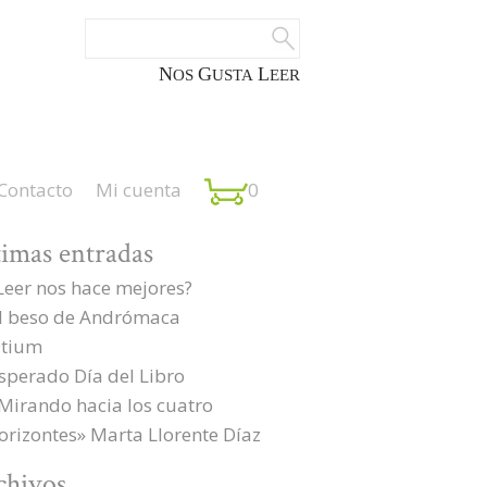
NOS
GUSTA
LEER
Contacto
Mi cuenta
0
timas entradas
Leer nos hace mejores?
l beso de Andrómaca
tium
sperado Día del Libro
Mirando hacia los cuatro
orizontes» Marta Llorente Díaz
chivos