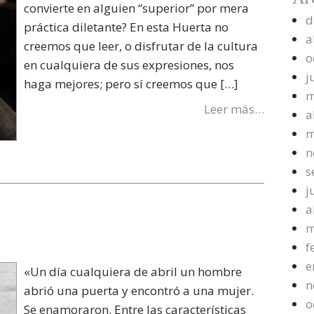
convierte en alguien “superior” por mera
d
práctica diletante? En esta Huerta no
a
creemos que leer, o disfrutar de la cultura
o
en cualquiera de sus expresiones, nos
j
haga mejores; pero sí creemos que […]
m
Leer más…
a
m
n
s
j
a
m
f
e
«Un día cualquiera de abril un hombre
n
abrió una puerta y encontró a una mujer.
o
Se enamoraron. Entre las características