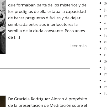
s
que formaban parte de los misterios y de
j
los prodigios de ella estaba la capacidad
m
de hacer preguntas difíciles y de dejar
a
sembrada entre sus interlocutores la
m
semilla de la duda constante. Poco antes
f
de […]
e
Leer más…
n
o
s
j
m
a
m
f
De Graciela Rodríguez Alonso A propósito
de la presentación de Meditación sobre el