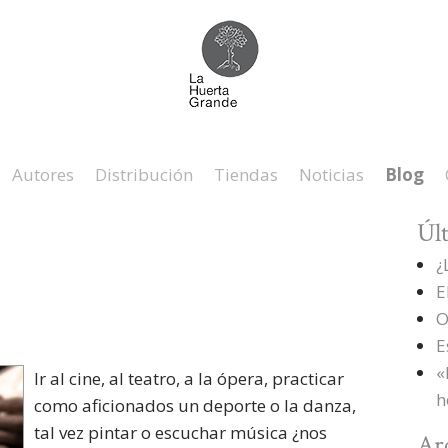
Autores
Distribución
Tiendas
Noticias
Blog
Úl
¿
E
O
E
«
Ir al cine, al teatro, a la ópera, practicar
h
como aficionados un deporte o la danza,
tal vez pintar o escuchar música ¿nos
Ar