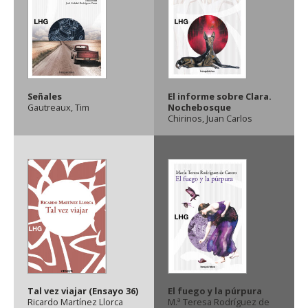
Señales
El informe sobre Clara.
Gautreaux, Tim
Nochebosque
Chirinos, Juan Carlos
Tal vez viajar (Ensayo 36)
El fuego y la púrpura
Ricardo Martínez Llorca
M.ª Teresa Rodríguez de