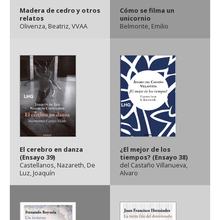
Madera de cedro y otros
Cómo se filma un
relatos
unicornio
Olivenza, Beatriz
,
VVAA
Belmonte, Emilio
El cerebro en danza
¿El mejor de los
(Ensayo 39)
tiempos? (Ensayo 38)
Castellanos, Nazareth
,
De
del Castaño Villanueva,
Luz, Joaquín
Alvaro