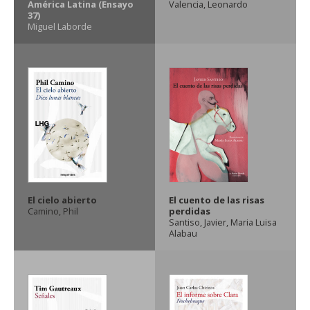
América Latina (Ensayo
Valencia, Leonardo
37)
Miguel Laborde
El cielo abierto
El cuento de las risas
Camino, Phil
perdidas
Santiso, Javier
,
Maria Luisa
Alabau