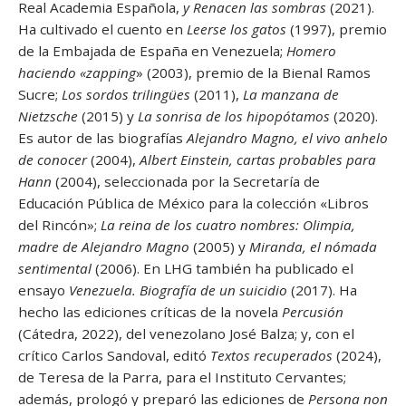
Real Academia Española,
y Renacen las sombras
(2021).
Ha cultivado el cuento en
Leerse los gatos
(1997), premio
de la Embajada de España en Venezuela;
Homero
haciendo «zapping
» (2003), premio de la Bienal Ramos
Sucre;
Los sordos trilingües
(2011),
La manzana de
Nietzsche
(2015) y
La sonrisa de los hipopótamos
(2020).
Es autor de las biografías
Alejandro Magno, el vivo anhelo
de conocer
(2004),
Albert Einstein, cartas probables para
Hann
(2004), seleccionada por la Secretaría de
Educación Pública de México para la colección «Libros
del Rincón»;
La reina de los cuatro nombres: Olimpia,
madre de Alejandro Magno
(2005) y
Miranda, el nómada
sentimental
(2006). En LHG también ha publicado el
ensayo
Venezuela. Biografía de un suicidio
(2017). Ha
hecho las ediciones críticas de la novela
Percusión
(Cátedra, 2022), del venezolano José Balza; y, con el
crítico Carlos Sandoval, editó
Textos recuperados
(2024),
de Teresa de la Parra, para el Instituto Cervantes;
además, prologó y preparó las ediciones de
Persona non