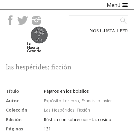
Menú
Facebook
Twitter
Instagram
NOS
GUSTA
LEER
las hespérides: ficción
Título
Pájaros en los bolsillos
Autor
Expósito Lorenzo, Francisco Javier
Colección
Las Hespérides: Ficción
Edición
Rústica con sobrecubierta, cosido
Páginas
131