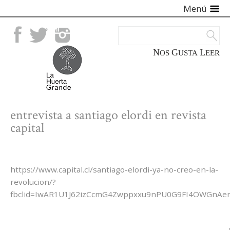
Menú
Facebook
Twitter
Instagram
NOS
GUSTA
LEER
entrevista a santiago elordi en revista
capital
https://www.capital.cl/santiago-elordi-ya-no-creo-en-la-
revolucion/?
fbclid=IwAR1U1J62izCcmG4Zwppxxu9nPU0G9FI4OWGnA