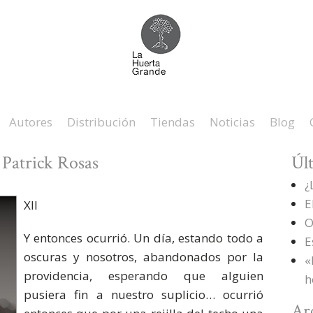
Autores
Distribución
Tiendas
Noticias
Blog
» Patrick Rosas
Úl
¿
E
XII
O
Y entonces ocurrió. Un día, estando todo a
E
oscuras y nosotros, abandonados por la
«
providencia, esperando que alguien
h
pusiera fin a nuestro suplicio… ocurrió
Ar