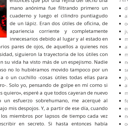
entonces que por una rejilla del techo una
mano anónima fue filtrando primero un
d
cuaderno y luego el cilindro puntiagudo
a
de un lápiz. Eran dos útiles de oficina, de
o
apariencia corriente y completamente
j
innecesarios debido al lugar y al estado en
m
ios pares de ojos, de aquellos a quienes nos
a
dad, siguieron la trayectoria de los útiles con
m
en su vida ha visto más de un espejismo. Nadie
n
caso no lo hubiéramos movido tampoco por un
s
a o un cuchillo -cosas útiles todas ellas para
j
rro-. Solo yo, pensando de golpe en mí como si
a
s quiero», esperé a que todos cayeran de nuevo
m
o un esfuerzo sobrehumano, me acerqué al
f
ajo mis despojos. Y, a partir de ese día, cuando
e
a los miembros por lapsos de tiempo cada vez
n
cribir en secreto. Si hasta entonces había
o