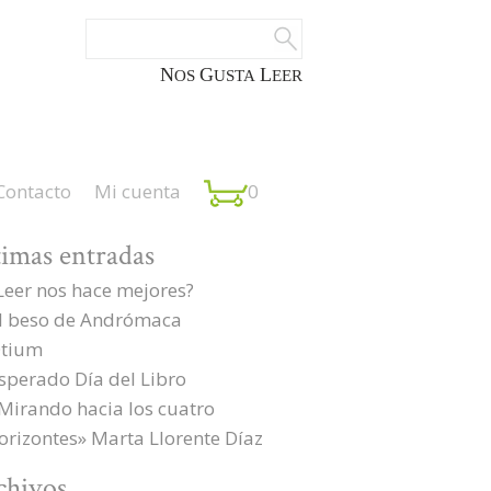
NOS
GUSTA
LEER
Contacto
Mi cuenta
0
timas entradas
Leer nos hace mejores?
l beso de Andrómaca
tium
sperado Día del Libro
Mirando hacia los cuatro
orizontes» Marta Llorente Díaz
chivos