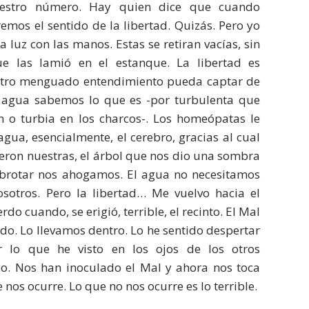
nuestro número. Hay quien dice que cuando
mos el sentido de la libertad. Quizás. Pero yo
luz con las manos. Estas se retiran vacías, sin
ue las lamió en el estanque. La libertad es
stro menguado entendimiento pueda captar de
l agua sabemos lo que es -por turbulenta que
 o turbia en los charcos-. Los homeópatas le
gua, esencialmente, el cerebro, gracias al cual
eron nuestras, el árbol que nos dio una sombra
 brotar nos ahogamos. El agua no necesitamos
sotros. Pero la libertad… Me vuelvo hacia el
do cuando, se erigió, terrible, el recinto. El Mal
do. Lo llevamos dentro. Lo he sentido despertar
r lo que he visto en los ojos de los otros
ico. Nos han inoculado el Mal y ahora nos toca
 nos ocurre. Lo que no nos ocurre es lo terrible.