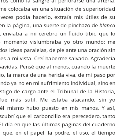
rros como la sangre al perforarse una arteria.
 me colocaba en una situación de superioridad
veces podía hacerlo, extraía mis útiles de su
 en la página, una suerte de pinchazo de
blanca
o, enviaba a mi cerebro un fluido tibio que lo
go momento vislumbraba yo otro mundo: me
os ideas paralelas, de pie ante una oración sin
nes a mi vista. Creí haberme salvado. Agradecía
lvavidas. Pensé que al menos, cuando la muerte
io, la marca de una herida viva, de mi paso por
ando ya no en mi sufrimiento individual, sino en
stigo de cargo ante el Tribunal de la Historia,
fue más sutil. Me estaba atacando, sin yo
 él mismo hubo puesto en mis manos. Y así,
cubrí que el carboncillo era perecedero, tanto
 día en que las últimas páginas del cuaderno
 que, en el papel, la podre, el uso, el tiempo