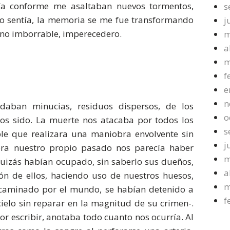
ría conforme me asaltaban nuevos tormentos,
s
o sentía, la memoria se me fue transformando
j
igno imborrable, imperecedero.
m
a
m
f
e
n
daban minucias, residuos dispersos, de los
o
os sido. La muerte nos atacaba por todos los
s
ible que realizara una maniobra envolvente sin
j
hora nuestro propio pasado nos parecía haber
m
quizás habían ocupado, sin saberlo sus dueños,
a
ión de ellos, haciendo uso de nuestros huesos,
m
 caminado por el mundo, se habían detenido a
f
cielo sin reparar en la magnitud de su crimen-.
r escribir, anotaba todo cuanto nos ocurría. Al