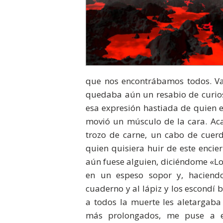
que nos encontrábamos todos. Var
quedaba aún un resabio de curiosi
esa expresión hastiada de quien 
movió un músculo de la cara. A
trozo de carne, un cabo de cuerd
quien quisiera huir de este encie
aún fuese alguien, diciéndome «Lo
en un espeso sopor y, haciend
cuaderno y al lápiz y los escondí b
a todos la muerte les aletargab
más prolongados, me puse a es