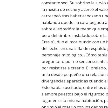
constante sed. Su sobrino le sirvió
la mesita de noche y acercó el vaso
carraspeó tras haber esbozado una 
hablando quedo, la cara pegada a la
sobre el edredón: la mano que em
pera del timbre instalado sobre l
Eres tú, dijo el moribundo con un h
del lecho, en una silla de respaldo
personaje mitológico. ¿Cómo te sie
preguntar o por no ser consciente d
por resistirse a creerlo. El prelado
unía desde pequeño una relación ti
divergencias aparecidas cuando el 
Esto había suscitado, entre ellos d
siempre puestos bajo el riguroso p
lugar en esta misma habitación, po
oprimió el rosario con los dedos re