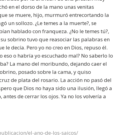
chó en el dorso de la mano unas venitas
que se muere, hijo, murmuró entrecortando la
agó un sollozo. ¿Le temes a la muerte?, se
bían hablado con franqueza. ¿No le temes tú?,
su sobrino tuvo que reasociar las palabras en
 le decía. Pero yo no creo en Dios, repuso él.
jo eso o habría yo escuchado mal? No saberlo lo
aba? La mano del moribundo, dejando caer el
sobrino, posado sobre la cama, y quiso
ruz de plata del rosario. La acción no pasó del
spero que Dios no haya sido una ilusión, llegó a
antes de cerrar los ojos. Ya no los volvería a
blicacion/el-ano-de-los-saicos/