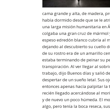
cama grande y alta, de madera, pro
había dormido desde que se le atr
una larga misión humanitaria en Áf
colgaba una gran cruz de mármol y
espeso edredón blanco cubría al m
dejando al descubierto su cuello d
de su rostro era de un amarillo cen
estaba terminando de peinar su pel
transpiración. Al ver llegar al sob
trabajo, dijo Buenos días y salió 
despertar de un sueño letal. Sus o
entonces apenas hacía palpitar la te
recién llegado acercándose al mor
y de nuevo un poco húmeda. El mori
algo, pero tenía la boca reseca, s