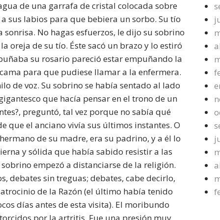
 agua de una garrafa de cristal colocada sobre
s
 a sus labios para que bebiera un sorbo. Su tío
j
sonrisa. No hagas esfuerzos, le dijo su sobrino
m
 oreja de su tío. Éste sacó un brazo y lo estiró
a
puñaba su rosario pareció estar empuñando la
m
a cama para que pudiese llamar a la enfermera.
f
ilo de voz. Su sobrino se había sentado al lado
e
 gigantesco que hacía pensar en el trono de un
n
ntes?, preguntó, tal vez porque no sabía qué
o
e que el anciano vivía sus últimos instantes. O
s
, hermano de su madre, era su padrino, y a él lo
j
erna y sólida que había sabido resistir a las
m
sobrino empezó a distanciarse de la religión.
a
os, debates sin treguas; debates, cabe decirlo,
m
atrocinio de la Razón (el último había tenido
f
cos días antes de esta visita). El moribundo
torcidos por la artritis. Fue una presión muy