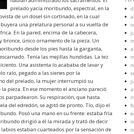
habían administrado los sacramentos. El
prelado yacía moribundo, espectral, en la
d
vista de un dosel sin cortinado, en la cual
a
ibuyera una prelatura personal a su vuelta de
o
rica. En la pared, encima de la cabecera,
j
 bronce, único ornamento de la pieza. Un
m
oribundo desde los pies hasta la garganta,
a
escarnado. Tenía las mejillas hundidas. La tez
m
iciento. Una asistenta lo acababa de lavar y
n
o ralo, pegado a las sienes por la
s
rino del prelado, la mujer interrumpió su
j
de la pieza. En ese momento el anciano pareció
a
jos parpadearon. Su respiración, que hasta
m
la del edredón, se agitó de pronto. Tío, dijo el
f
ibundo. Posó una mano en su frente: estaba fría
e
bundo dirigió a él la mirada y trató de decir
n
us labios estaban cuarteados por la sensación de
o