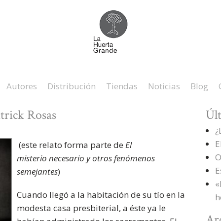
Autores
Distribución
Tiendas
Noticias
Blog
trick Rosas
Úl
¿
E
(este relato forma parte de
El
O
misterio necesario y otros fenómenos
E
semejantes
)
«
Cuando llegó a la habitación de su tío en la
h
modesta casa presbiterial, a éste ya le
Ar