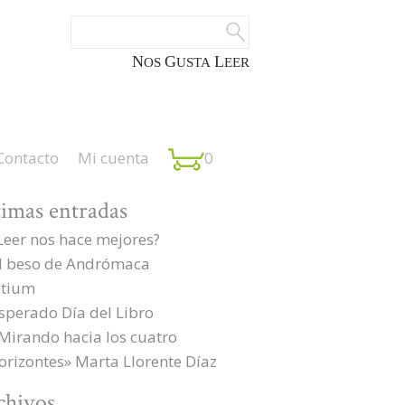
NOS
GUSTA
LEER
Contacto
Mi cuenta
0
timas entradas
Leer nos hace mejores?
l beso de Andrómaca
tium
sperado Día del Libro
Mirando hacia los cuatro
orizontes» Marta Llorente Díaz
chivos