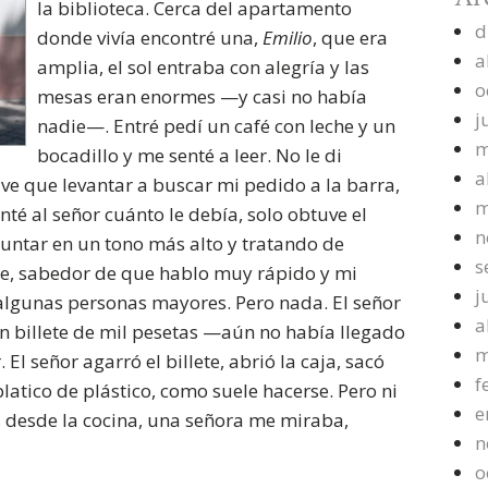
la biblioteca. Cerca del apartamento
d
donde vivía encontré una,
Emilio
, que era
a
amplia, el sol entraba con alegría y las
o
mesas eran enormes —y casi no había
j
nadie—. Entré pedí un café con leche y un
m
bocadillo y me senté a leer. No le di
a
ve que levantar a buscar mi pedido a la barra,
m
té al señor cuánto le debía, solo obtuve el
n
eguntar en un tono más alto y tratando de
s
le, sabedor de que hablo muy rápido y mi
j
algunas personas mayores. Pero nada. El señor
a
n billete de mil pesetas —aún no había llegado
m
El señor agarró el billete, abrió la caja, sacó
f
latico de plástico, como suele hacerse. Pero ni
e
o, desde la cocina, una señora me miraba,
n
o