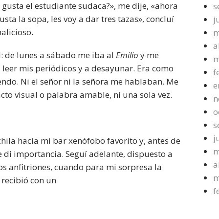
s gusta el estudiante sudaca?», me dije, «ahora
s
usta la sopa, les voy a dar tres tazas», concluí
j
alicioso.
m
a
l: de lunes a sábado me iba al
Emilio
y me
m
 a leer mis periódicos y a desayunar. Era como
f
endo. Ni el señor ni la señora me hablaban. Me
e
cto visual o palabra amable, ni una sola vez.
n
o
s
j
hila hacia mi bar xenófobo favorito y, antes de
m
le di importancia. Seguí adelante, dispuesto a
a
s anfitriones, cuando para mi sorpresa la
m
 recibió con un
f