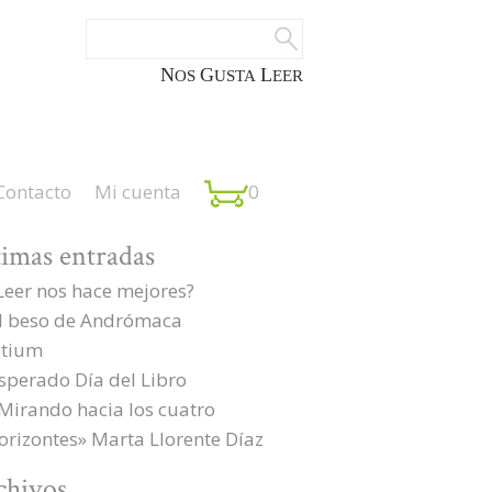
NOS
GUSTA
LEER
Contacto
Mi cuenta
0
timas entradas
Leer nos hace mejores?
l beso de Andrómaca
tium
sperado Día del Libro
Mirando hacia los cuatro
orizontes» Marta Llorente Díaz
chivos