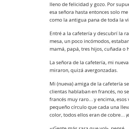
lleno de felicidad y gozo. Por sup
esa señora hasta entonces solo me
como la antigua pana de toda la v
Entré a la cafetería y descubrí la
mesa, un poco incómodos, estaban 
mamá, papá, tres hijos, cuñada o 
La señora de la cafetería, mi nue
miraron, quizá avergonzadas.
Mi (nueva) amiga de la cafetería se
clientas hablaban en francés, no s
francés muy raro… y encima, esos v
pequeño círculo que cada una lleva
color, todos ellos eran de cobre… ¡
«¡Gente más rara que yo!», pensé.