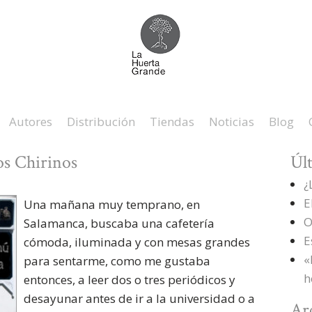
Autores
Distribución
Tiendas
Noticias
Blog
os Chirinos
Úl
¿
E
Una mañana muy temprano, en
O
Salamanca, buscaba una cafetería
E
cómoda, iluminada y con mesas grandes
«
para sentarme, como me gustaba
h
entonces, a leer dos o tres periódicos y
desayunar antes de ir a la universidad o a
Ar