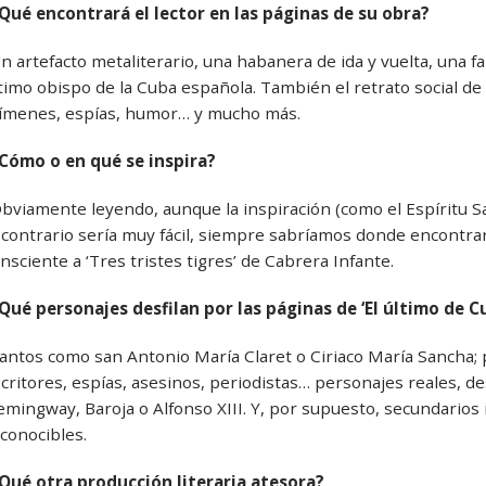
Qué encontrará el lector en las páginas de su obra?
n artefacto metaliterario, una habanera de ida y vuelta, una fa
timo obispo de la Cuba española. También el retrato social d
ímenes, espías, humor… y mucho más.
Cómo o en qué se inspira?
bviamente leyendo, aunque la inspiración (como el Espíritu S
 contrario sería muy fácil, siempre sabríamos donde encontra
nsciente a ‘Tres tristes tigres’ de Cabrera Infante.
Qué personajes desfilan por las páginas de ‘El último de C
antos como san Antonio María Claret o Ciriaco María Sancha;
critores, espías, asesinos, periodistas… personajes reales, de
mingway, Baroja o Alfonso XIII. Y, por supuesto, secundarios 
conocibles.
Qué otra producción literaria atesora?