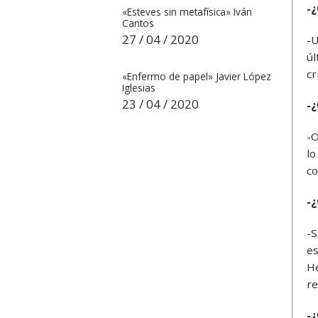
-¿
«Esteves sin metafísica» Iván
Cantos
27 / 04 / 2020
-U
úl
cr
«Enfermo de papel» Javier López
Iglesias
23 / 04 / 2020
-¿
-O
lo
co
-¿
-S
es
He
re
-¿