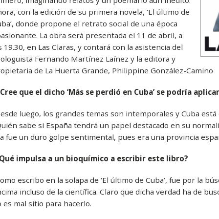
imero, imaginando relatos y un poemario aún inédito.
ora, con la edición de su primera novela, ‘El último de
ba’, donde propone el retrato social de una época
asionante. La obra será presentada el 11 de abril, a
s 19.30, en Las Claras, y contará con la asistencia del
ologuista Fernando Martínez Laínez y la editora y
opietaria de La Huerta Grande, Philippine González-Camino
Cree que el dicho ‘Más se perdió en Cuba’ se podría aplicar 
esde luego, los grandes temas son intemporales y Cuba está d
uién sabe si España tendrá un papel destacado en su normaliza
la fue un duro golpe sentimental, pues era una provincia espa
Qué impulsa a un bioquímico a escribir este libro?
omo escribo en la solapa de ‘El último de Cuba’, fue por la b
cima incluso de la científica. Claro que dicha verdad ha de busc
 es mal sitio para hacerlo.