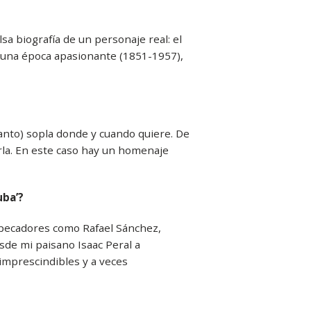
lsa biografía de un personaje real: el
e una época apasionante (1851-1957),
anto) sopla donde y cuando quiere. De
rla. En este caso hay un homenaje
uba’?
 pecadores como Rafael Sánchez,
sde mi paisano Isaac Peral a
imprescindibles y a veces