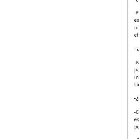
-E
es
ma
e
–
¿
-M
pa
In
la
-
-E
es
pu