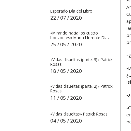
Pr
Ah
Esperado Día del Libro
Cu
22 / 07 / 2020
ap
la
«Mirando hacia los cuatro
pr
horizontes» Marta Llorente Díaz
pr
25 / 05 / 2020
–
¿
«Vidas disueltas (parte. 3)» Patrick
Rosas
-D
18 / 05 / 2020
¿Q
is
«Vidas disueltas (parte. 2)» Patrick
Rosas
-¿
11 / 05 / 2020
-C
«Vidas disueltas» Patrick Rosas
en
04 / 05 / 2020
no