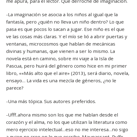
me apura, para el lector. Qué derroche de imaginación.
-La imaginación se asocia a los niños al igual que la
fantasía, pero ¿quién no lleva un niño dentro? Lo que
pasa es que pocos lo sacan a jugar. Ese niño es el que
ve las cosas más claras. Y el mío se lió a abrir puertas y
ventanas, microcosmos que hablan de mecánicas
divinas y humanas, que vienen a ser lo mismo. La
novela está en camino, sobre mi viaje a la Isla de
Pascua, pero huirá del género como hice en mi primer
libro, ««Más alto que el aire» (2013), será diario, novela,
ensayo… La vida es una mezcla de géneros, ¿no le
parece?
-Una más tópica. Sus autores preferidos.
-Ufff..ahora mismo son los que me hablan desde el
corazón y el alma, no los que utilizan la literatura como
mero ejercicio intelectual…eso no me interesa…no sigo
a quien no cree en lo que escribe. Maupassant, Rulfo,